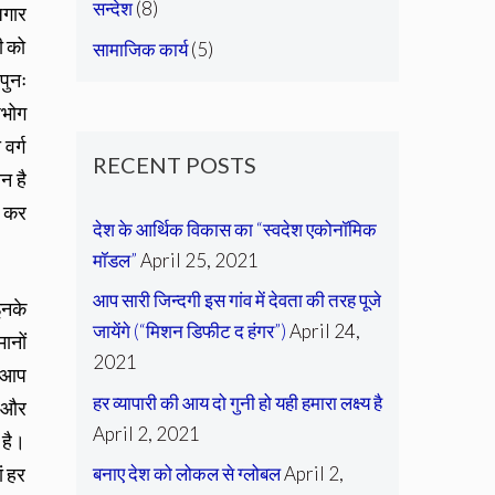
सन्देश
(8)
ोजगार
ी को
सामाजिक कार्य
(5)
पुनः
पभोग
वर्ग
RECENT POSTS
न है
ा कर
देश के आर्थिक विकास का “स्वदेश एकोनॉमिक
मॉडल”
April 25, 2021
आप सारी जिन्दगी इस गांव में देवता की तरह पूजे
इनके
जायेंगे (“मिशन डिफीट द हंगर”)
April 24,
ानों
2021
र आप
हर व्यापारी की आय दो गुनी हो यही हमारा लक्ष्य है
ै और
April 2, 2021
 है।
ां हर
बनाए देश को लोकल से ग्लोबल
April 2,