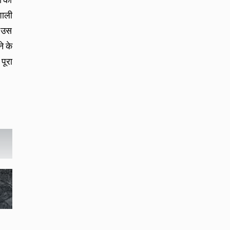
शाली
ी उस
े के
पूरा