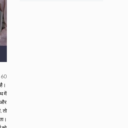
ा 60
 है।
 में
े और
, तो
ोता।
ो को